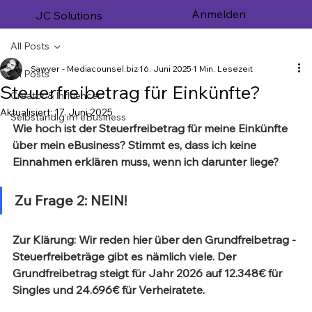
Anmelden
JC Solutions
All Posts
Sawyer - Mediacounsel.biz
16. Juni 2025
1 Min. Lesezeit
All Posts
Steuerfreibetrag für Einkünfte?
Creator & Influencer
Aktualisiert:
17. Juni 2025
Selbständig im eBusiness
Wie hoch ist der Steuerfreibetrag für meine Einkünfte 
über mein eBusiness? Stimmt es, dass ich keine 
Einnahmen erklären muss, wenn ich darunter liege?
Zu Frage 2: NEIN!
Zur Klärung: Wir reden hier über den Grundfreibetrag - 
Steuerfreibeträge gibt es nämlich viele. Der 
Grundfreibetrag steigt für Jahr 2026 auf 12.348€ für 
Singles und 24.696€ für Verheiratete.