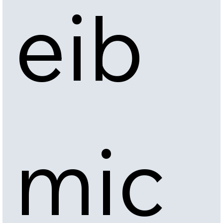
eib 
mic