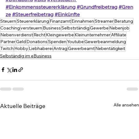
#Einkommenssteuererklärung
#Grundfreibetrag
#Gren
ze
#Steuerfreibetrag
#Einkünfte
Steuern
Steuererklärung
Finanzamt
Einnahmen
Streamer
Beratung
Coaching
versteuern
Business
Selbstständig
Gewerbe
Nebenjob
Nebenverdienst
Recht
Kleingewerbe
Kleinunternehmer
Affiliate
Partner
Geld
Donations
Spenden
Youtube
Gewerbeanmeldung
Twitch
Hobby
Liebhaberei
Antrag
Gewerbeamt
Nebentätigkeit
Selbständig im eBusiness
Alle ansehen
Aktuelle Beiträge