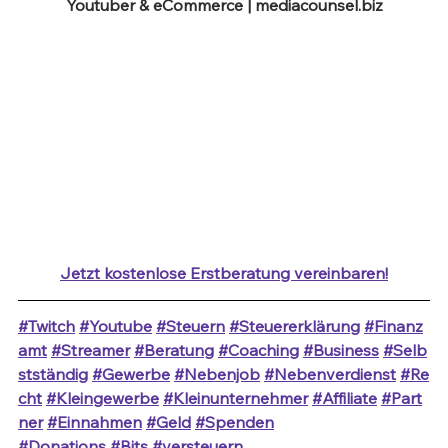
Youtuber & eCommerce | 
mediacounsel.biz
Jetzt kostenlose Erstberatung vereinbaren!
#Twitch
#Youtube
#Steuern
#Steuererklärung
#Finanz
amt
#Streamer
#Beratung
#Coaching
#Business
#Selb
stständig
#Gewerbe
#Nebenjob
#Nebenverdienst
#Re
cht
#Kleingewerbe
#Kleinunternehmer
#Affiliate
#Part
ner
#Einnahmen
#Geld
#Spenden
#Donations
#Bits
#versteuern